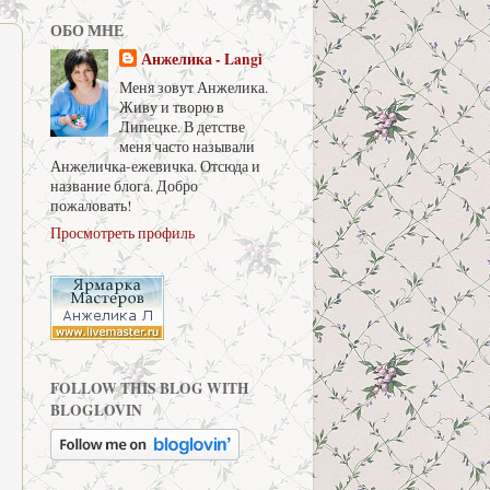
ОБО МНЕ
Анжелика - Langi
Меня зовут Анжелика.
о
Живу и творю в
Липецке. В детстве
меня часто называли
Анжеличка-ежевичка. Отсюда и
название блога. Добро
пожаловать!
Просмотреть профиль
FOLLOW THIS BLOG WITH
BLOGLOVIN