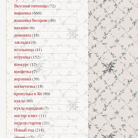
Вкусные пятницы
(72)
вышивка
(660)
вышивка бисером
(40)
вязание
(6)
домовята
(18)
закладка
(9)
игольница
(41)
игрушка
(152)
конкурс
(17)
конфетка
(7)
корзинка
(30)
косметичка
(18)
кривулька и Ко
(90)
кукла
(80)
кукла народная
(7)
мастер-класс
(11)
неделя стартов
(21)
Новый год
(218)
обмен
(17)