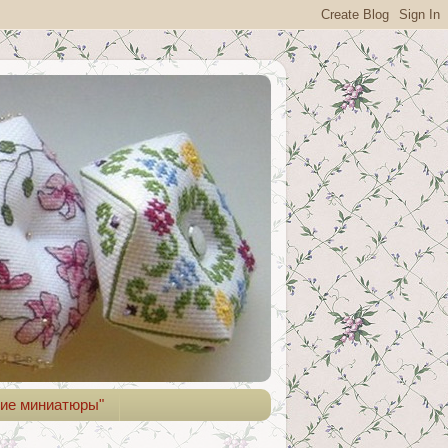
ие миниатюры"